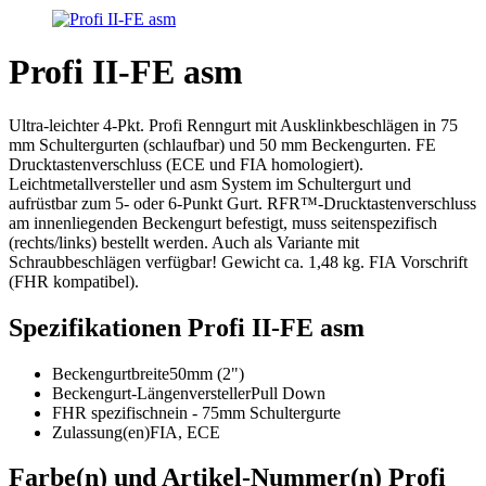
Profi II-FE asm
Ultra-leichter 4-Pkt. Profi Renngurt mit Ausklinkbeschlägen in 75
mm Schultergurten (schlaufbar) und 50 mm Beckengurten. FE
Drucktastenverschluss (ECE und FIA homologiert).
Leichtmetallversteller und asm System im Schultergurt und
aufrüstbar zum 5- oder 6-Punkt Gurt. RFR™-Drucktastenverschluss
am innenliegenden Beckengurt befestigt, muss seitenspezifisch
(rechts/links) bestellt werden. Auch als Variante mit
Schraubbeschlägen verfügbar! Gewicht ca. 1,48 kg. FIA Vorschrift
(FHR kompatibel).
Spezifikationen Profi II-FE asm
Beckengurtbreite
50mm (2")
Beckengurt-Längenversteller
Pull Down
FHR spezifisch
nein - 75mm Schultergurte
Zulassung(en)
FIA, ECE
Farbe(n) und Artikel-Nummer(n) Profi