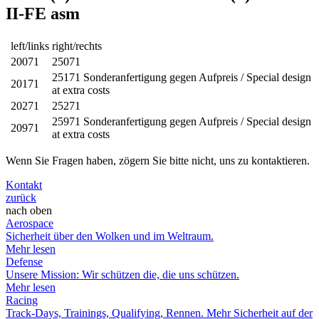
II-FE asm
left/links
right/rechts
20071
25071
25171 Sonderanfertigung gegen Aufpreis / Special design
20171
at extra costs
20271
25271
25971 Sonderanfertigung gegen Aufpreis / Special design
20971
at extra costs
Wenn Sie Fragen haben, zögern Sie bitte nicht, uns zu kontaktieren.
Kontakt
zurück
nach oben
Aerospace
Sicherheit über den Wolken und im Weltraum.
Mehr lesen
Defense
Unsere Mission: Wir schützen die, die uns schützen.
Mehr lesen
Racing
Track-Days, Trainings, Qualifying, Rennen. Mehr Sicherheit auf der