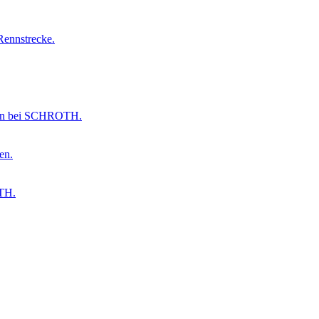
Rennstrecke.
mmen bei SCHROTH.
en.
OTH.