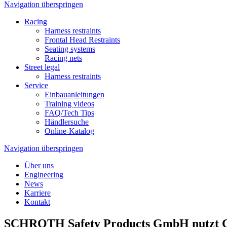
Navigation überspringen
Racing
Harness restraints
Frontal Head Restraints
Seating systems
Racing nets
Street legal
Harness restraints
Service
Einbauanleitungen
Training videos
FAQ/Tech Tips
Händlersuche
Online-Katalog
Navigation überspringen
Über uns
Engineering
News
Karriere
Kontakt
SCHROTH Safety Products GmbH nutzt Co