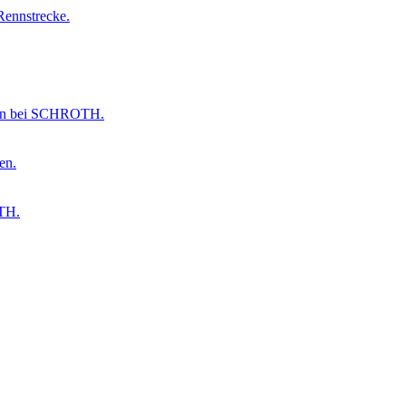
Rennstrecke.
mmen bei SCHROTH.
en.
OTH.