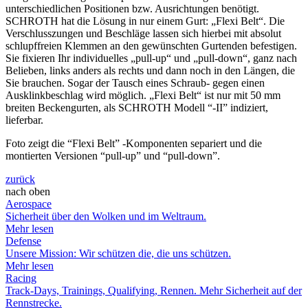
unterschiedlichen Positionen bzw. Ausrichtungen benötigt.
SCHROTH hat die Lösung in nur einem Gurt: „Flexi Belt“. Die
Verschlusszungen und Beschläge lassen sich hierbei mit absolut
schlupffreien Klemmen an den gewünschten Gurtenden befestigen.
Sie fixieren Ihr individuelles „pull-up“ und „pull-down“, ganz nach
Belieben, links anders als rechts und dann noch in den Längen, die
Sie brauchen. Sogar der Tausch eines Schraub- gegen einen
Ausklinkbeschlag wird möglich. „Flexi Belt“ ist nur mit 50 mm
breiten Beckengurten, als SCHROTH Modell “-II” indiziert,
lieferbar.
Foto zeigt die “Flexi Belt” -Komponenten separiert und die
montierten Versionen “pull-up” und “pull-down”.
zurück
nach oben
Aerospace
Sicherheit über den Wolken und im Weltraum.
Mehr lesen
Defense
Unsere Mission: Wir schützen die, die uns schützen.
Mehr lesen
Racing
Track-Days, Trainings, Qualifying, Rennen. Mehr Sicherheit auf der
Rennstrecke.