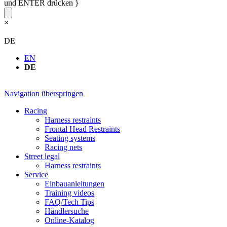
und ENTER drücken }
×
DE
EN
DE
Navigation überspringen
Racing
Harness restraints
Frontal Head Restraints
Seating systems
Racing nets
Street legal
Harness restraints
Service
Einbauanleitungen
Training videos
FAQ/Tech Tips
Händlersuche
Online-Katalog