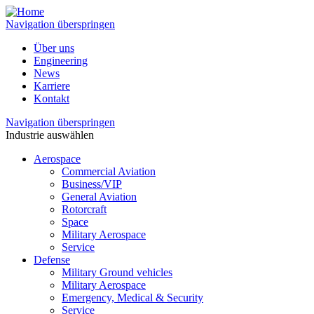
Navigation überspringen
Über uns
Engineering
News
Karriere
Kontakt
Navigation überspringen
Industrie auswählen
Aerospace
Commercial Aviation
Business/VIP
General Aviation
Rotorcraft
Space
Military Aerospace
Service
Defense
Military Ground vehicles
Military Aerospace
Emergency, Medical & Security
Service